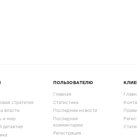
И
ПОЛЬЗОВАТЕЛЮ
КЛИЕ
Главная
Главн
овая стратегия
Статистика
Конт
а власти
Последние новости
Прав
ь и мир
Последние
Регис
комментарии
й детектив
Стати
Регистрация
ика