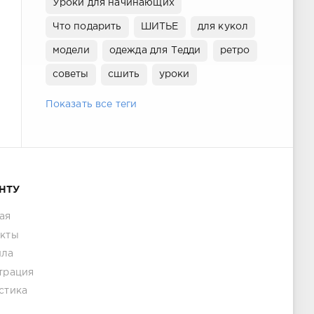
Уроки для начинающих
Что подарить
ШИТЬЕ
для кукол
модели
одежда для Тедди
ретро
советы
сшить
уроки
Показать все теги
НТУ
ая
акты
ила
трация
стика