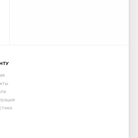
НТУ
ая
акты
ила
трация
стика