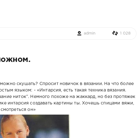
admin
1 028
ложном.
го можно скушать? Спросит новичок в вязании. На что более
стым языком: - «Интарсия, есть такая техника вязания.
ание ниток”. Немного похоже на жаккард, но без протяжек
ике интарсия создавать картины ты. Хочешь спицами вяжи,
 смотреться он»