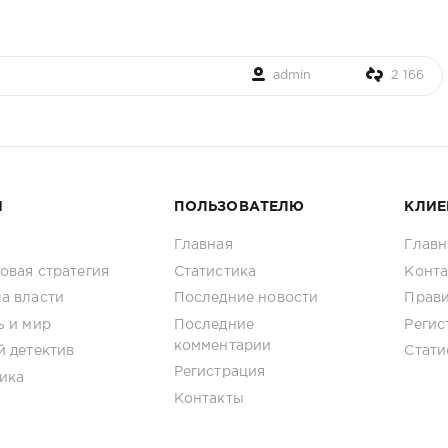
admin
2 166
И
ПОЛЬЗОВАТЕЛЮ
КЛИЕ
Главная
Главн
овая стратегия
Статистика
Конт
а власти
Последние новости
Прав
ь и мир
Последние
Регис
комментарии
й детектив
Стати
Регистрация
ика
Контакты