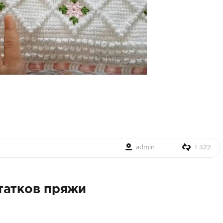
admin
1 322
татков пряжи