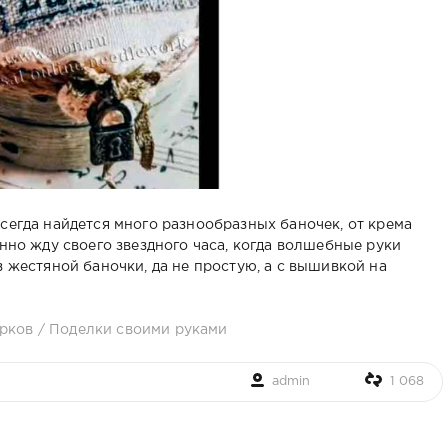
сегда найдется много разнообразных баночек, от крема
енно жду своего звездного часа, когда волшебные руки
з жестяной баночки, да не простую, а с вышивкой на
арков
/
Поделки своими руками
admin
1 068