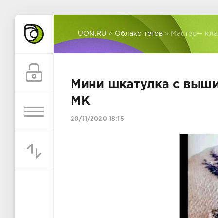
UON.RU
»
Облако тегов
» Мастер— кла
Мини шкатулка с выши
МК
20/11/2020 18:15