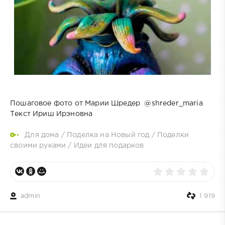
Пошаговое фото от Марии Шредер @shreder_maria
Текст Ириш Ирэновна
Для дома
/
Поделка на Новый год
/
Поделки
своими руками
/
Идеи для подарков
admin
1 919